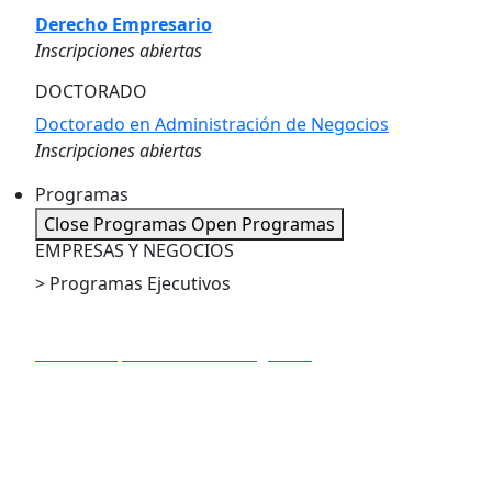
Derecho Empresario
Inscripciones abiertas
DOCTORADO
Doctorado en Administración de Negocios
Inscripciones abiertas
Programas
Close Programas
Open Programas
EMPRESAS Y NEGOCIOS
> Programas Ejecutivos
PE en Dirección de Proyectos
PE en IA Apliacada a los Negocios
PE en Marketing Digital
PE en Big Data y Business Analytics
PE en Gestión Estratégica de la Innovación