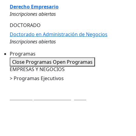
Derecho Empresario
Inscripciones abiertas
DOCTORADO
Doctorado en Administración de Negocios
Inscripciones abiertas
Programas
Close Programas
Open Programas
EMPRESAS Y NEGOCIOS
> Programas Ejecutivos
PE en Dirección de Proyectos
PE en IA Apliacada a los Negocios
PE en Marketing Digital
PE en Big Data y Business Analytics
PE en Gestión Estratégica de la Innovación