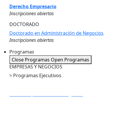
Derecho Empresario
Inscripciones abiertas
DOCTORADO
Doctorado en Administración de Negocios
Inscripciones abiertas
Programas
Close Programas
Open Programas
EMPRESAS Y NEGOCIOS
> Programas Ejecutivos
PE en Dirección de Proyectos
PE en IA Apliacada a los Negocios
PE en Marketing Digital
PE en Big Data y Business Analytics
PE en Gestión Estratégica de la Innovación