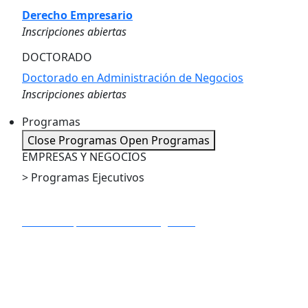
Derecho Empresario
Inscripciones abiertas
DOCTORADO
Doctorado en Administración de Negocios
Inscripciones abiertas
Programas
Close Programas
Open Programas
EMPRESAS Y NEGOCIOS
> Programas Ejecutivos
PE en Dirección de Proyectos
PE en IA Apliacada a los Negocios
PE en Marketing Digital
PE en Big Data y Business Analytics
PE en Gestión Estratégica de la Innovación