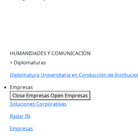
PE en Compliance
PE en Economía para la Toma de Decisiones
PE en LegalTech and Innovation
PE en Economía Austríaca
HUMANIDADES Y COMUNICACIÓN
> Diplomaturas
Diplomatura Universitaria en Conducción de Instituci
Empresas
Close Empresas
Open Empresas
Soluciones Corporativas
Radar IN
Empresas