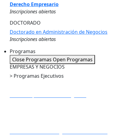
Derecho Empresario
Inscripciones abiertas
DOCTORADO
Doctorado en Administración de Negocios
Inscripciones abiertas
Programas
Close Programas
Open Programas
EMPRESAS Y NEGOCIOS
> Programas Ejecutivos
PE en Dirección de Proyectos
PE en IA Apliacada a los Negocios
PE en Marketing Digital
PE en Big Data y Business Analytics
PE en Gestión Estratégica de la Innovación