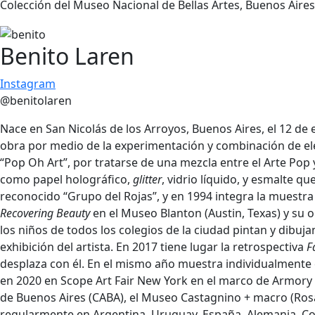
Colección del Museo Nacional de Bellas Artes, Buenos Aires
Benito Laren
Instagram
@benitolaren
Nace en San Nicolás de los Arroyos, Buenos Aires, el 12 de
obra por medio de la experimentación y combinación de ele
“Pop Oh Art”, por tratarse de una mezcla entre el Arte Pop 
como papel holográfico,
glitter
, vidrio líquido, y esmalte q
reconocido “Grupo del Rojas”, y en 1994 integra la muestra 
Recovering Beauty
en el Museo Blanton (Austin, Texas) y su 
los niños de todos los colegios de la ciudad pintan y dibuj
exhibición del artista. En 2017 tiene lugar la retrospectiva
F
desplaza con él. En el mismo año muestra individualmente 
en 2020 en Scope Art Fair New York en el marco de Armor
de Buenos Aires (CABA), el Museo Castagnino + macro (Ros
regularmente en Argentina, Uruguay, España, Alemania, Co