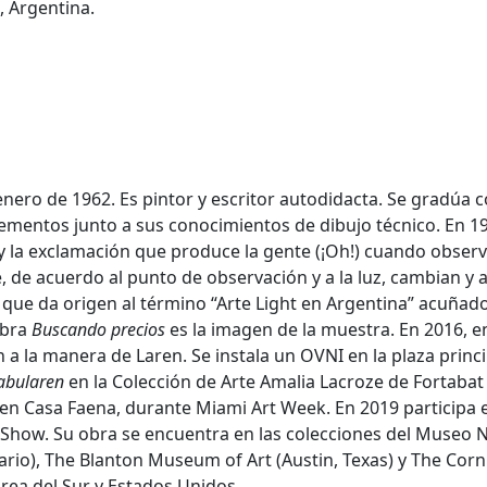
, Argentina.
 enero de 1962. Es pintor y escritor autodidacta. Se gradúa
mentos junto a sus conocimientos de dibujo técnico. En 198
y la exclamación que produce la gente (¡Oh!) cuando observa
ue, de acuerdo al punto de observación y a la luz, cambian y
que da origen al término “Arte Light en Argentina” acuñado 
obra
Buscando precios
es la imagen de la muestra. En 2016, en
an a la manera de Laren. Se instala un OVNI en la plaza prin
abularen
en la Colección de Arte Amalia Lacroze de Fortaba
en Casa Faena, durante Miami Art Week. En 2019 participa 
y Show.
Su obra se encuentra en las colecciones del Museo Na
ario), The Blanton Museum of Art (Austin, Texas) y The Co
rea del Sur y Estados Unidos.