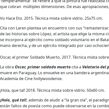
“temperamental” se refiere a que la pintura fue realizada 
que cobran múltiples dimensiones. De esas apropiaciones, 
Vo Hace Eto. 2015. Técnica mixta sobre vidrio. 25x75 cm.
Cita con Laren plantea un encuentro con sus “remasterizaci
de las historias sobre López, el artista que elige la misma c
se incorpora al ejército como soldado voluntario en el Bata
mano derecha, y de un ejército integrado por casi ochoci
Oscar, el primer Soldado Muerto. 2017. Técnica mixta sobre
La obra
Oscar, primer soldado muerto
cita a
Velatorio del
muere en Paraguay. Lo envuelve en una bandera argentina 
Academia de Cine hollywoodense.
¡Hola, que tal! 2018. Técnica mixta sobre vidrio. 50x60 cm.
¡Hola, qué tal!
, además de aludir a “la gran ola”, el parad
están faltos de poesía como puede observarse en la combin