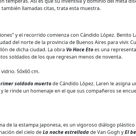
con témperas. Así es que su inventiva y dominio del meta di
también llamadas citas, trata esta muestra.
ones” y el recorrido comienza con Cándido López. Benito Lar
iudad del norte de la provincia de Buenos Aires para vivir. C
llón de dicha ciudad. La obra
Vo Hace Eto
es una representac
entos soldados de los que regresan menos de noventa.
 vidrio. 50x60 cm.
 primer soldado muerto
de Cándido López. Laren le asigna 
y le rinde un homenaje en el que sus compañeros se encue
igma de la estampa japonesa, es un vigoroso diálogo plásti
ación del cielo de
La noche estrellada
de Van Gogh y
El b